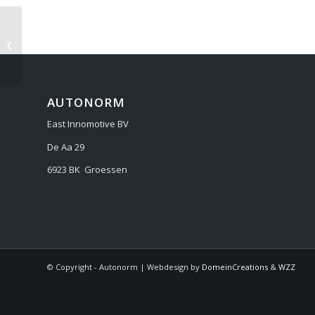
SEAT STARTBLOKK VARIANTEN
AUTONORM
East Innomotive BV
De Aa 29
6923 BK Groessen
© Copyright - Autonorm | Webdesign by
DomeinCreations
&
WZZ