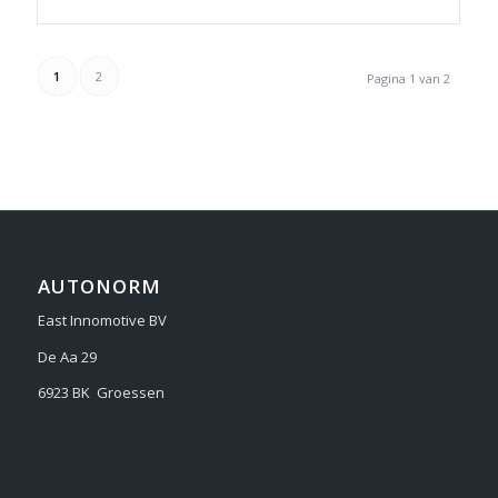
1
2
Pagina 1 van 2
AUTONORM
East Innomotive BV
De Aa 29
6923 BK Groessen