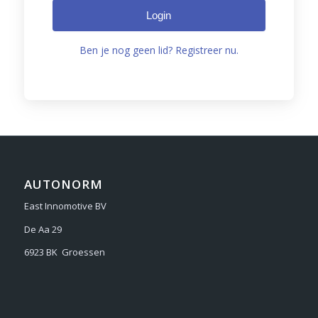
Login
Ben je nog geen lid? Registreer nu.
AUTONORM
East Innomotive BV
De Aa 29
6923 BK Groessen