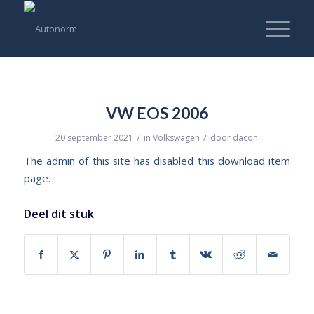
VW EOS 2006
/
/
20 september 2021
in
Volkswagen
door
dacon
The admin of this site has disabled this download item
page.
Deel dit stuk