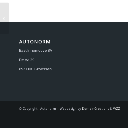
BMW 5 G3X hybrid
AUTONORM
East Innomotive BV
De Aa 29
6923 BK Groessen
© Copyright - Autonorm | Webdesign by
DomeinCreations
&
WZZ