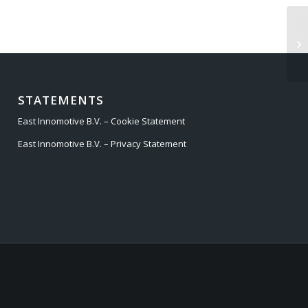
BM
STATEMENTS
East Innomotive B.V. – Cookie Statement
East Innomotive B.V. – Privacy Statement