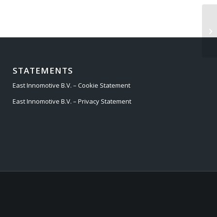
BM
STATEMENTS
East Innomotive B.V. – Cookie Statement
East Innomotive B.V. – Privacy Statement