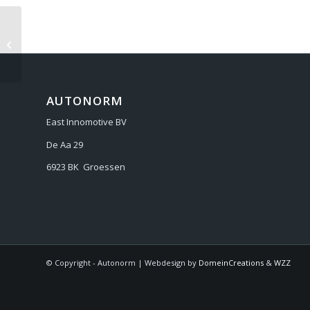
ALFA Romeo 4C un
AUTONORM
East Innomotive BV
De Aa 29
6923 BK Groessen
© Copyright - Autonorm | Webdesign by
DomeinCreations
&
WZZ