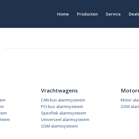
Home
Producten
Service
Deale
Vrachtwagens
Motor
eem
CAN-bus alarmsysteem
Motor al
em
PCI-bus alarmsysteem
GSM alar
teem
Specifiek alarmsysteem
steem
Universeel alarmsysteem
GSM alarmsysteem