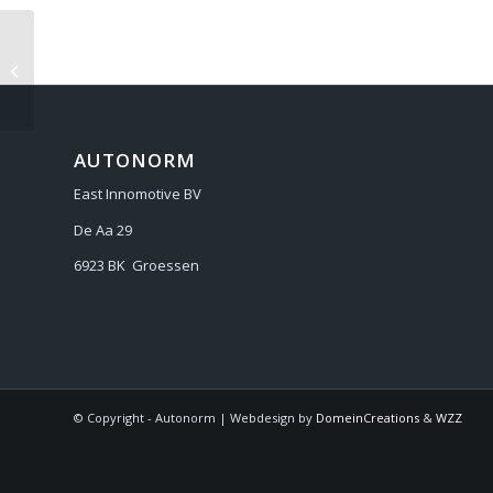
TOYOTA VERSO 2009
AUTONORM
East Innomotive BV
De Aa 29
6923 BK Groessen
© Copyright - Autonorm | Webdesign by
DomeinCreations
&
WZZ