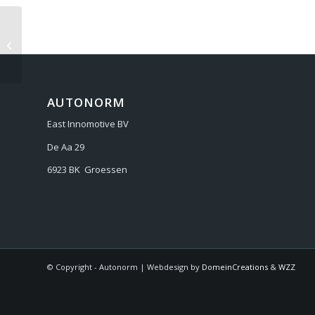
TOYOTA TUNDRA 2017-
AUTONORM
East Innomotive BV
De Aa 29
6923 BK Groessen
© Copyright - Autonorm | Webdesign by
DomeinCreations
&
WZZ