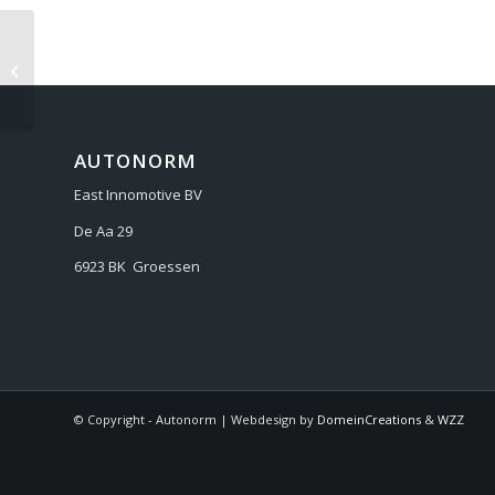
OPEL SIGNUM 2003
AUTONORM
East Innomotive BV
De Aa 29
6923 BK Groessen
© Copyright - Autonorm | Webdesign by
DomeinCreations
&
WZZ