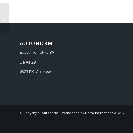
JEEP COMPASS 2021-
AUTONORM
East Innomotive BV
De Aa 29
6923 BK Groessen
© Copyright - Autonorm | Webdesign by
DomeinCreations
&
WZZ