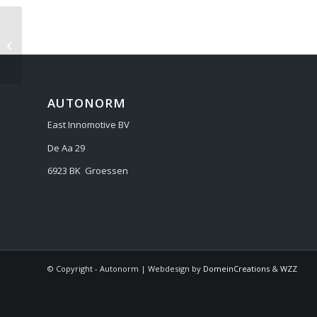
BMW 3 G2X 2019-
AUTONORM
East Innomotive BV
De Aa 29
6923 BK Groessen
© Copyright - Autonorm | Webdesign by
DomeinCreations
&
WZZ