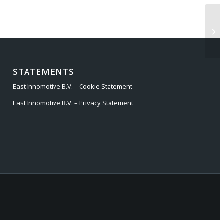
BM
STATEMENTS
East Innomotive B.V. – Cookie Statement
East Innomotive B.V. – Privacy Statement