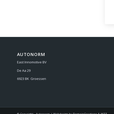
AUTONORM
East Innomotive BV
De Aa 29
6923 BK Groessen
© Copyright - Autonorm | Webdesign by
DomeinCreations
&
WZZ